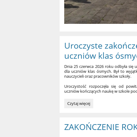
Uroczyste zakończ
uczniów klas ósmy
Dnia 25 czerwca 2026 roku odbyła się 
dla uczniów klas ósmych. Był to wyją
nauczycieli oraz pracowników szkoły.
Uroczystość rozpoczęła się od powi
uczniów kończących naukę w szkole po
Uroczyste
Czytaj więcej
zakończenie
roku
szkolnego
ZAKOŃCZENIE ROK
2025/2026
uczniów
klas