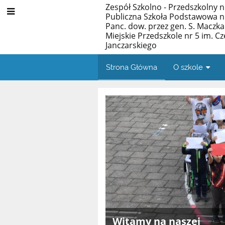
Zespół Szkolno - Przedszkolny n
Publiczna Szkoła Podstawowa nr 
Panc. dow. przez gen. S. Maczka
Miejskie Przedszkole nr 5 im. C
Janczarskiego
Strona Główna
O szkole
Strona
Główna
Witamy na naszej