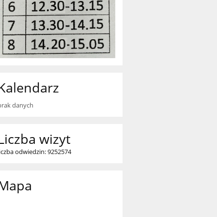
Kalendarz
brak danych
Liczba wizyt
liczba odwiedzin: 9252574
Mapa