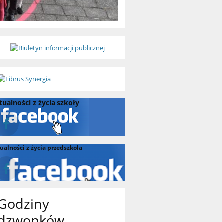
tualności z życia szkoły
ualności z życia przedszkola
Godziny
dzwonków