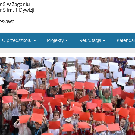
r 5 w Żaganiu
5 im. 1 Dywizji
zesława
O przedszkolu
Projekty
Rekrutacja
Kalenda