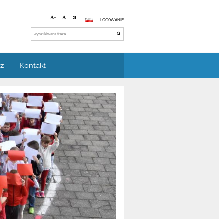
+
-
LOGOWANIE
rz
Kontakt