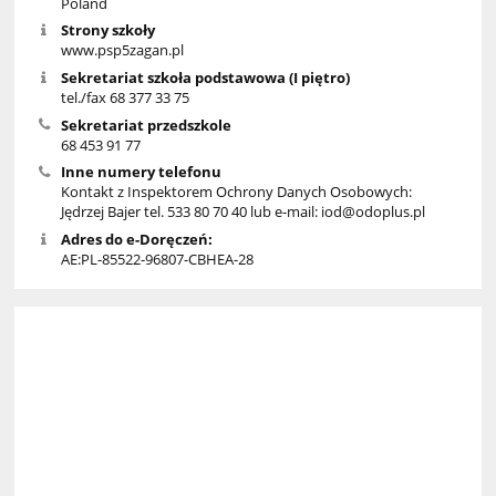
Poland
Strony szkoły
www.psp5zagan.pl
Sekretariat szkoła podstawowa (I piętro)
tel./fax 68 377 33 75
Sekretariat przedszkole
68 453 91 77
Inne numery telefonu
Kontakt z Inspektorem Ochrony Danych Osobowych:
Jędrzej Bajer tel. 533 80 70 40 lub e-mail: iod@odoplus.pl
Adres do e-Doręczeń:
AE:PL-85522-96807-CBHEA-28