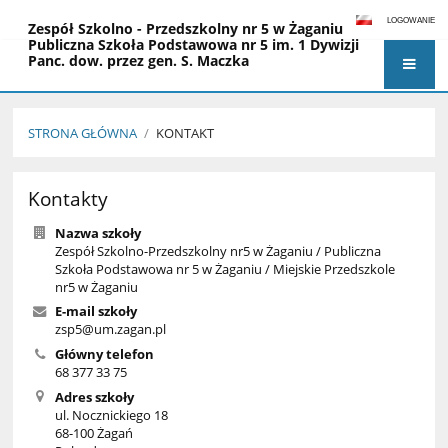
LOGOWANIE
Zespół Szkolno - Przedszkolny nr 5 w Żaganiu
Publiczna Szkoła Podstawowa nr 5 im. 1 Dywizji
Panc. dow. przez gen. S. Maczka
Miejskie Przedszkole nr 5 im. Czesława
Janczarskiego
STRONA GŁÓWNA
/
KONTAKT
Kontakt
Kontakty
Nazwa szkoły
Zespół Szkolno-Przedszkolny nr5 w Żaganiu / Publiczna
Szkoła Podstawowa nr 5 w Żaganiu / Miejskie Przedszkole
nr5 w Żaganiu
E-mail szkoły
zsp5@um.zagan.pl
Główny telefon
68 377 33 75
Adres szkoły
ul. Nocznickiego 18
68-100 Żagań