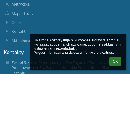
Metryczka
Mapa strony
O nas
Kontakt
Aktualności
Ta strona wykorzystuje pliki cookies. Korzystając z niej 
wyrażasz zgodę na ich używanie, zgodnie z aktualnymi 
ustawieniami przeglądarki.

Kontakty
Więcej informacji znajdziesz w 
Polityce prywatności
.
OK
Zespół Szkolno-Przedszkolny nr5 w Żaganiu / Publiczna Szkoła
Podstawowa nr 5 w Żaganiu / Miejskie Przedszkole nr5 w
Żaganiu
zsp5@um.zagan.pl
68 377 33 75
ul. Nocznickiego 18
68-100 Żagań
Poland
www.psp5zagan.pl
tel./fax 68 377 33 75