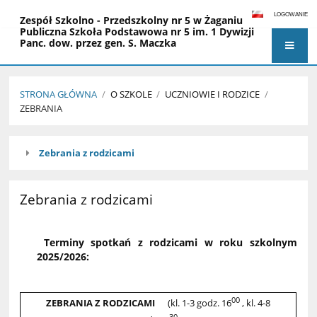
LOGOWANIE
Zespół Szkolno - Przedszkolny nr 5 w Żaganiu
Publiczna Szkoła Podstawowa nr 5 im. 1 Dywizji
Panc. dow. przez gen. S. Maczka
Miejskie Przedszkole nr 5 im. Czesława
Janczarskiego
STRONA GŁÓWNA
/
O SZKOLE
/
UCZNIOWIE I RODZICE
/
ZEBRANIA
Zebrania
Zebrania z rodzicami
Zebrania z rodzicami
Terminy spotkań z rodzicami w roku szkolnym
2025/2026:
00
ZEBRANIA Z RODZICAMI
(kl. 1-3 godz. 16
, kl. 4-8
30