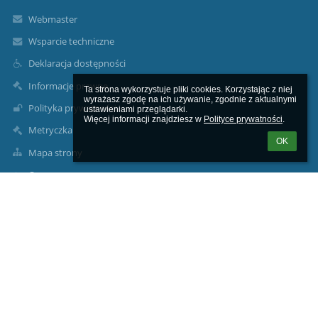
Webmaster
Wsparcie techniczne
Deklaracja dostępności
Informacje prawne
Ta strona wykorzystuje pliki cookies. Korzystając z niej 
wyrażasz zgodę na ich używanie, zgodnie z aktualnymi 
Polityka prywatności
ustawieniami przeglądarki.

Więcej informacji znajdziesz w 
Polityce prywatności
.
Metryczka
OK
Mapa strony
O nas
Kontakt
Aktualności
Kontakty
Zespół Szkolno-Przedszkolny nr5 w Żaganiu / Publiczna Szkoła
Podstawowa nr 5 w Żaganiu / Miejskie Przedszkole nr5 w
Żaganiu