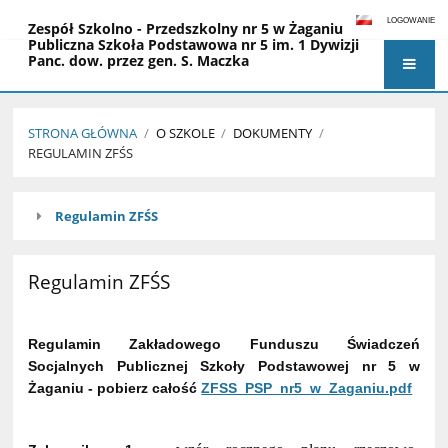
LOGOWANIE
Zespół Szkolno - Przedszkolny nr 5 w Żaganiu
Publiczna Szkoła Podstawowa nr 5 im. 1 Dywizji
Panc. dow. przez gen. S. Maczka
Miejskie Przedszkole nr 5 im. Czesława
Janczarskiego
STRONA GŁÓWNA
/
O SZKOLE
/
DOKUMENTY
/
REGULAMIN ZFŚS
Regulamin
Regulamin ZFŚS
ZFŚS
Regulamin ZFŚS
Regulamin Zakładowego Funduszu Świadczeń
Socjalnych Publicznej Szkoły Podstawowej nr 5 w
Żaganiu - pobierz całość
ZFSS_PSP_nr5_w_Zaganiu.pdf