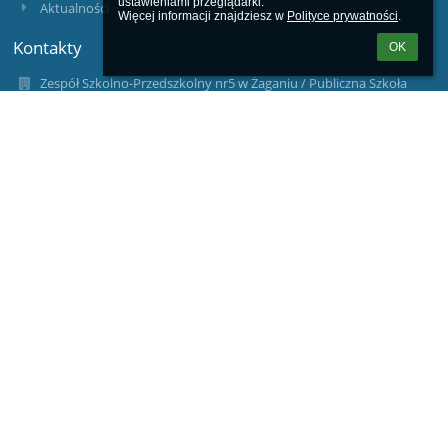
ustawieniami przeglądarki.

Aktualności
Więcej informacji znajdziesz w 
Polityce prywatności
.
Kontakty
OK
Zespół Szkolno-Przedszkolny nr5 w Żaganiu / Publiczna Szkoła
Podstawowa nr 5 w Żaganiu / Miejskie Przedszkole nr5 w
Żaganiu
zsp5@um.zagan.pl
68 377 33 75
ul. Nocznickiego 18
68-100 Żagań
Poland
www.psp5zagan.pl
tel./fax 68 377 33 75
68 453 91 77
Kontakt z Inspektorem Ochrony Danych Osobowych:
Jędrzej Bajer tel. 533 80 70 40 lub e-mail: iod@odoplus.pl
AE:PL-85522-96807-CBHEA-28