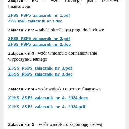
– wzór rocznego planu rzeczowo-
Załącznik nr1
finansowego
ZFSS_PSP5_zalacznik_nr_1.pdf
ZFSS_PSP5_zalacznik_nr_1.doc
– tabela określająca progi dochodowe
Załącznik nr2
ZFSS_PSP5_zalacznik_nr_2.pdf
ZFSS_PSP5_zalacznik_nr_2.doc
– wzór wniosku o dofinansowanie
Załącznik nr3
wypoczynku letniego
ZFSS_PSP5_zalacznik_nr_3.pdf
ZFSS_PSP5_zalacznik_nr_3.doc
wzór wniosku o pomoc finansową
Załącznik nr4 -
ZFSS_ZSP5_zalacznik_nr_4-_2024.docx
ZFSS_ZSP5_zalacznik_nr_4-_2024.pdf
– wzór wniosku o zapomogę losową
Załącznik nr5